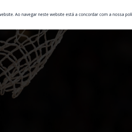
ebsite. Ao navegar neste website está a concordar com a nossa polít