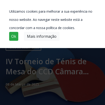
Utilizamos cookies para melhorar a sua experiência no
nosso website. Ao navegar neste website está a
concordar com a nossa política de cookies.
Ok
Mais informação
TÉNIS DE MESA - SEDE
IV Torneio de Ténis de
Mesa do CCD Câmara
Lisboa Clube
08 de Março de 2025