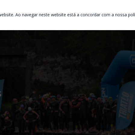
ebsite. Ao navegar neste website está a concordar com a nossa polít
s