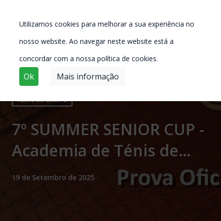
Utilizamos cookies para melhorar a sua experiência no
nosso website. Ao navegar neste website está a
concordar com a nossa política de cookies.
Ok
Mais informação
TÉNIS DE CAMPO
7º SUMMER SENIOR CUP -
Academia de Ténis de
Azeitão
19 de Setembro de 2025