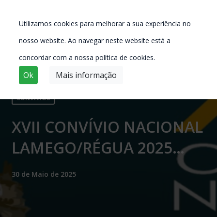
Utilizamos cookies para melhorar a sua experiência no
nosso website. Ao navegar neste website está a
concordar com a nossa política de cookies.
Ok
Mais informação
CONVÍVIOS
XVII CONVÍVIO NACIONAL
LAMEGO/RÉGUA 2025
(INSCRIÇÕES JÁ EM LISTA
30 de Maio de 2025
DE ESPERA!!!!)