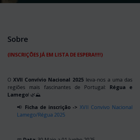
Sobre
(INSCRIÇÕES JÁ EM LISTA DE ESPERA!!!!)
O
XVII
Convívio Nacional 2025
leva-nos a uma das
regiões mais fascinantes de Portugal:
Régua e
Lamego
! 🌿⛰️
📢
Ficha de inscrição
->
XVII Convivo Nacional
Lamego/Régua 2025
📅
Data
: 30 Maio a 01 Junho 2025